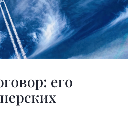
говор: его
тнерских